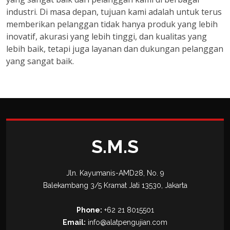
industri. Di masa depan, tujuan kami adalah untuk terus
memberikan pelanggan tidak hanya produk yang lebih
inovatif, akurasi yang lebih tinggi, dan kualitas yang
lebih baik, tetapi juga layanan dan dukungan pelanggan
yang sangat baik.
S.M.S
Jln. Kayumanis-AMD28, No. 9
Balekambang 3/5 Kramat Jati 13530, Jakarta
Phone:
+62 21 8015501
Email:
info@alatpengujian.com